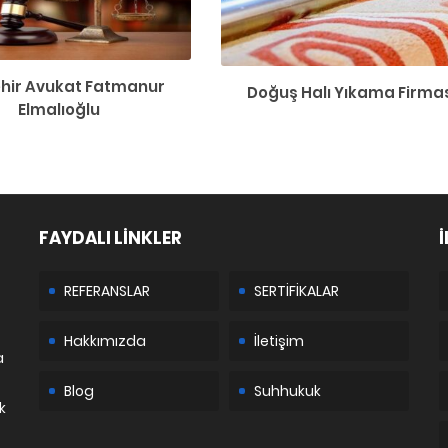
ehir Avukat Fatmanur
Doğuş Halı Yıkama Firma
Elmalıoğlu
FAYDALI LİNKLER
İ
REFERANSLAR
SERTİFİKALAR
Hakkımızda
İletişim
a
Blog
Suhhukuk
k