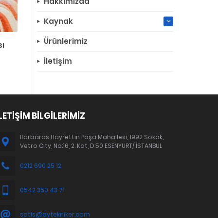
Hakkımızda
Kaynak
Ürünlerimiz
sı
İletişim
LETİŞİM BİLGİLERİMİZ
Barbaros Hayrettin Paşa Mahallesi, 1992 Sokak,
Vetro City, No:16, 2. Kat, D:50 ESENYURT/ İSTANBUL
0212 690 25 12
0542 350 43 71
satis@aytekniker.com