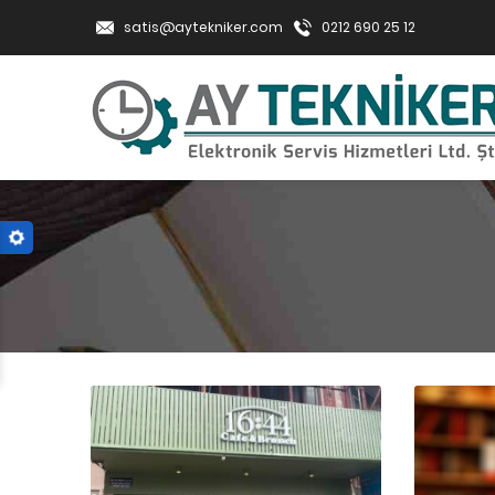
satis@aytekniker.com
0212 690 25 12